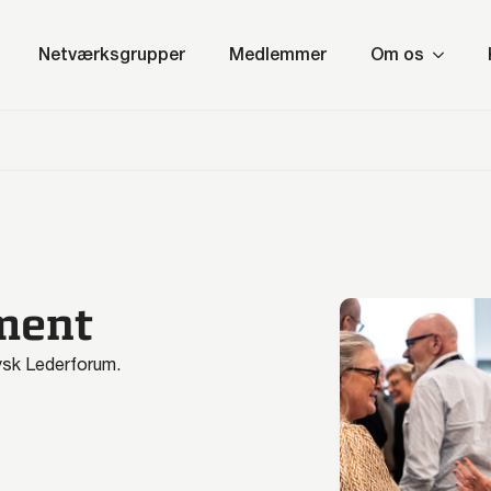
Netværksgrupper
Medlemmer
Om os
ment
ysk Lederforum.