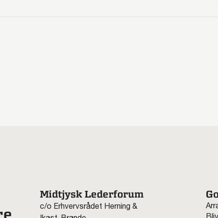
Midtjysk Lederforum
Go
Arr
c/o Erhvervsrådet Herning &
re
Bli
Ikast-Brande