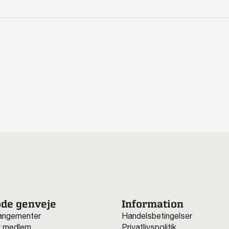
de genveje
Information
angementer
Handelsbetingelser
v medlem
Privatlivspolitik