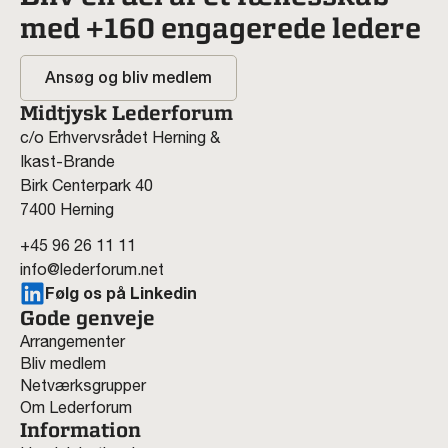
med +160 engagerede ledere
Ansøg og bliv medlem
Midtjysk Lederforum
c/o Erhvervsrådet Herning &
Ikast-Brande
Birk Centerpark 40
7400 Herning
+45 96 26 11 11
info@lederforum.net
Følg os på Linkedin
Gode genveje
Arrangementer
Bliv medlem
Netværksgrupper
Om Lederforum
Information