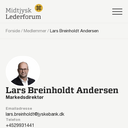
Forside
/
Medlemmer
/
Lars Breinholdt Andersen
Lars Breinholdt Andersen
Markedsdirektør
Emailadresse
lars.breinholdt@jyskebank.dk
Telefon
29931441