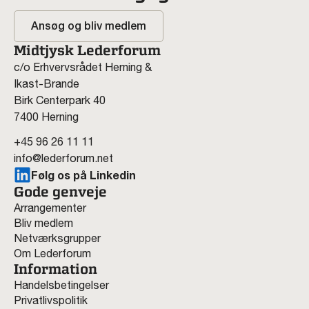
Ansøg og bliv medlem
Midtjysk Lederforum
c/o Erhvervsrådet Herning &
Ikast-Brande
Birk Centerpark 40
7400 Herning
+45 96 26 11 11
info@lederforum.net
Følg os på Linkedin
Gode genveje
Arrangementer
Bliv medlem
Netværksgrupper
Om Lederforum
Information
Handelsbetingelser
Privatlivspolitik