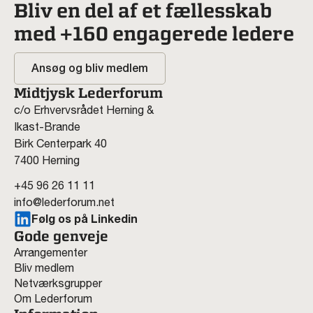
Bliv en del af et fællesskab
med +160 engagerede ledere
Ansøg og bliv medlem
Midtjysk Lederforum
c/o Erhvervsrådet Herning &
Ikast-Brande
Birk Centerpark 40
7400 Herning
+45 96 26 11 11
info@lederforum.net
Følg os på Linkedin
Gode genveje
Arrangementer
Bliv medlem
Netværksgrupper
Om Lederforum