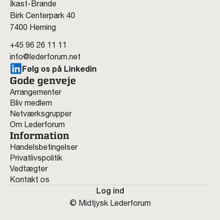
Ikast-Brande
Birk Centerpark 40
7400 Herning
+45 96 26 11 11
info@lederforum.net
Følg os på Linkedin
Gode genveje
Arrangementer
Bliv medlem
Netværksgrupper
Om Lederforum
Information
Handelsbetingelser
Privatlivspolitik
Vedtægter
Kontakt os
Log ind
© Midtjysk Lederforum