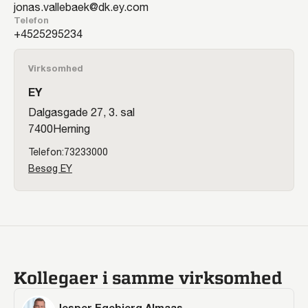
jonas.vallebaek@dk.ey.com
Telefon
25295234
Virksomhed
EY
Dalgasgade 27, 3. sal
7400
Herning
73233000
Besøg EY
Kollegaer i samme virksomhed
Jesper Egebjerg Almaas