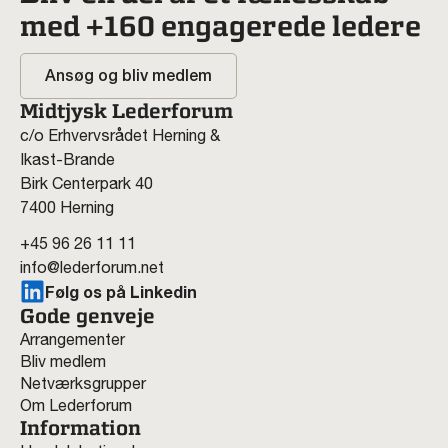
med +160 engagerede ledere
Ansøg og bliv medlem
Midtjysk Lederforum
c/o Erhvervsrådet Herning &
Ikast-Brande
Birk Centerpark 40
7400 Herning
+45 96 26 11 11
info@lederforum.net
Følg os på Linkedin
Gode genveje
Arrangementer
Bliv medlem
Netværksgrupper
Om Lederforum
Information