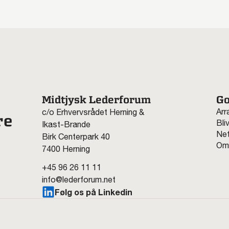
Midtjysk Lederforum
Go
Arr
c/o Erhvervsrådet Herning &
re
Bli
Ikast-Brande
Net
Birk Centerpark 40
Om
7400 Herning
+45 96 26 11 11
info@lederforum.net
Følg os på Linkedin