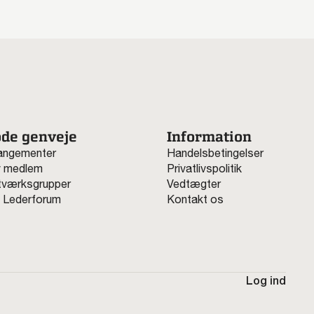
de genveje
Information
angementer
Handelsbetingelser
v medlem
Privatlivspolitik
værksgrupper
Vedtægter
 Lederforum
Kontakt os
Log ind