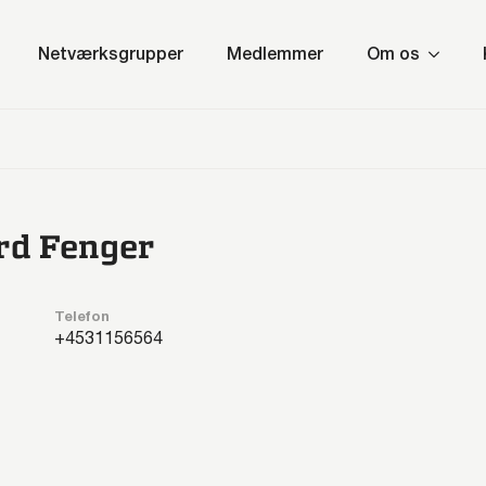
Netværksgrupper
Medlemmer
Om os
rd Fenger
Telefon
31156564