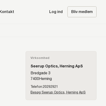
Kontakt
Log ind
Bliv medlem
Virksomhed
Seerup Optics, Herning ApS
Bredgade 3
7400
Herning
20292921
Besøg Seerup Optics, Herning ApS