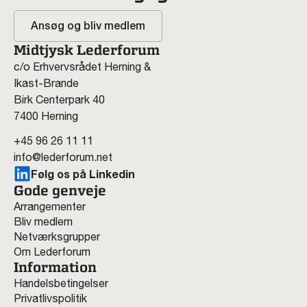
Ansøg og bliv medlem
Midtjysk Lederforum
c/o Erhvervsrådet Herning &
Ikast-Brande
Birk Centerpark 40
7400 Herning
+45 96 26 11 11
info@lederforum.net
Følg os på Linkedin
Gode genveje
Arrangementer
Bliv medlem
Netværksgrupper
Om Lederforum
Information
Handelsbetingelser
Privatlivspolitik