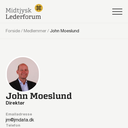
Forside
/
Medlemmer
/
John Moeslund
John Moeslund
Direktør
Emailadresse
jm@jmdata.dk
Telefon