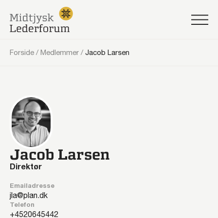
Forside
/
Medlemmer
/
Jacob Larsen
Jacob Larsen
Direktør
Emailadresse
jla@plan.dk
Telefon
20645442