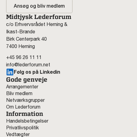
Ansøg og bliv medlem
Midtjysk Lederforum
c/o Erhvervsrådet Herning &
Ikast-Brande
Birk Centerpark 40
7400 Herning
+45 96 26 11 11
info@lederforum.net
Følg os på Linkedin
Gode genveje
Arrangementer
Bliv medlem
Netværksgrupper
Om Lederforum
Information
Handelsbetingelser
Privatlivspolitik
Vedtægter