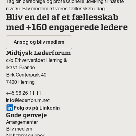
Tag din personlige og professionelle udvikling til næste
niveau. Bliv medlem af vores fællesskab i dag.
Bliv en del af et fællesskab
med +160 engagerede ledere
Ansøg og bliv medlem
Midtjysk Lederforum
c/o Erhvervsrådet Herning &
Ikast-Brande
Birk Centerpark 40
7400 Herning
+45 96 26 11 11
info@lederforum.net
Følg os på Linkedin
Gode genveje
Arrangementer
Bliv medlem
Netværksgrupper