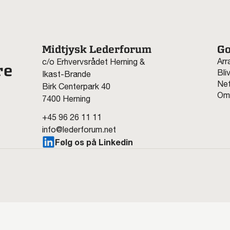
Midtjysk Lederforum
Go
Arr
c/o Erhvervsrådet Herning &
re
Bli
Ikast-Brande
Net
Birk Centerpark 40
Om
7400 Herning
+45 96 26 11 11
info@lederforum.net
Følg os på Linkedin