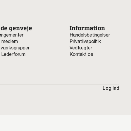
de genveje
Information
angementer
Handelsbetingelser
v medlem
Privatlivspolitik
værksgrupper
Vedtægter
 Lederforum
Kontakt os
Log ind