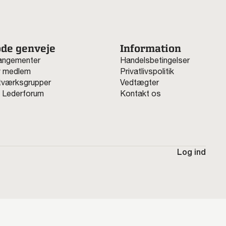
de genveje
Information
angementer
Handelsbetingelser
v medlem
Privatlivspolitik
værksgrupper
Vedtægter
 Lederforum
Kontakt os
Log ind