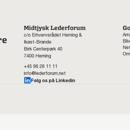
Midtjysk Lederforum
Go
Arr
c/o Erhvervsrådet Herning &
re
Bli
Ikast-Brande
Net
Birk Centerpark 40
Om
7400 Herning
+45 96 26 11 11
info@lederforum.net
Følg os på Linkedin