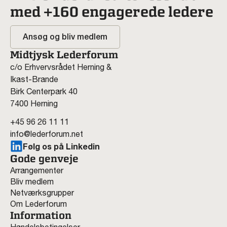
med +160 engagerede ledere
Ansøg og bliv medlem
Midtjysk Lederforum
c/o Erhvervsrådet Herning &
Ikast-Brande
Birk Centerpark 40
7400 Herning
+45 96 26 11 11
info@lederforum.net
Følg os på Linkedin
Gode genveje
Arrangementer
Bliv medlem
Netværksgrupper
Om Lederforum
Information