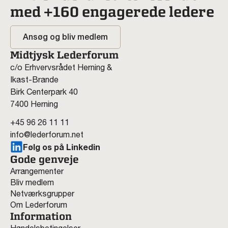
med +160 engagerede ledere
Ansøg og bliv medlem
Midtjysk Lederforum
c/o Erhvervsrådet Herning &
Ikast-Brande
Birk Centerpark 40
7400 Herning
+45 96 26 11 11
info@lederforum.net
Følg os på Linkedin
Gode genveje
Arrangementer
Bliv medlem
Netværksgrupper
Om Lederforum
Information