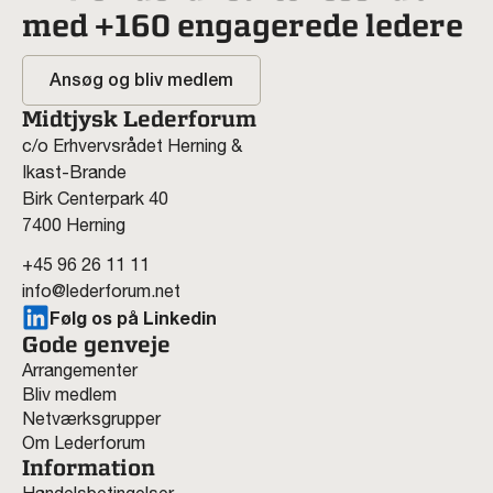
med +160 engagerede ledere
Ansøg og bliv medlem
Midtjysk Lederforum
c/o Erhvervsrådet Herning &
Ikast-Brande
Birk Centerpark 40
7400 Herning
+45 96 26 11 11
info@lederforum.net
Følg os på Linkedin
Gode genveje
Arrangementer
Bliv medlem
Netværksgrupper
Om Lederforum
Information