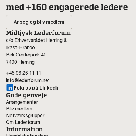
med +160 engagerede ledere
Ansøg og bliv medlem
Midtjysk Lederforum
c/o Erhvervsrådet Herning &
Ikast-Brande
Birk Centerpark 40
7400 Herning
+45 96 26 11 11
info@lederforum.net
Følg os på Linkedin
Gode genveje
Arrangementer
Bliv medlem
Netværksgrupper
Om Lederforum
Information