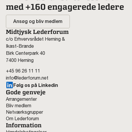
med +160 engagerede ledere
Ansøg og bliv medlem
Midtjysk Lederforum
c/o Erhvervsrådet Herning &
Ikast-Brande
Birk Centerpark 40
7400 Herning
+45 96 26 11 11
info@lederforum.net
Følg os på Linkedin
Gode genveje
Arrangementer
Bliv medlem
Netværksgrupper
Om Lederforum
Information