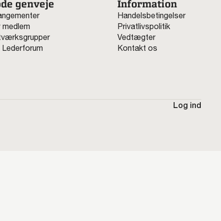
de genveje
Information
angementer
Handelsbetingelser
v medlem
Privatlivspolitik
værksgrupper
Vedtægter
 Lederforum
Kontakt os
Log ind