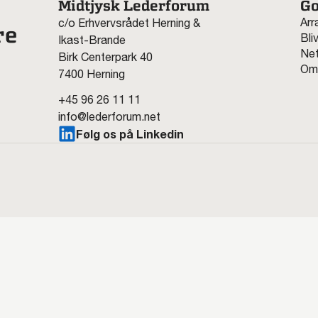
Midtjysk Lederforum
Go
Arr
c/o Erhvervsrådet Herning &
re
Bli
Ikast-Brande
Net
Birk Centerpark 40
Om
7400 Herning
+45 96 26 11 11
info@lederforum.net
Følg os på Linkedin