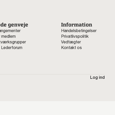
de genveje
Information
angementer
Handelsbetingelser
v medlem
Privatlivspolitik
værksgrupper
Vedtægter
 Lederforum
Kontakt os
Log ind