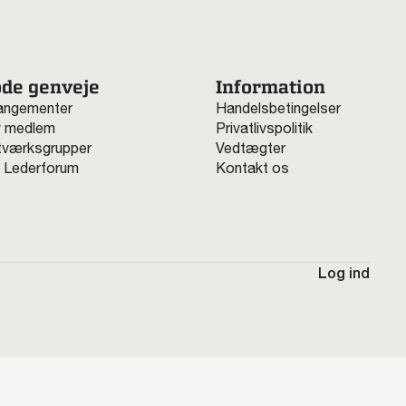
de genveje
Information
angementer
Handelsbetingelser
v medlem
Privatlivspolitik
værksgrupper
Vedtægter
 Lederforum
Kontakt os
Log ind