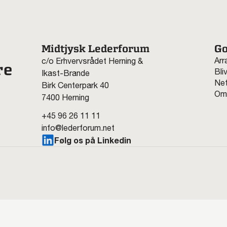
Midtjysk Lederforum
Go
Arr
c/o Erhvervsrådet Herning &
re
Bli
Ikast-Brande
Net
Birk Centerpark 40
Om
7400 Herning
+45 96 26 11 11
info@lederforum.net
Følg os på Linkedin