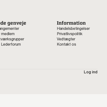
de genveje
Information
angementer
Handelsbetingelser
v medlem
Privatlivspolitik
værksgrupper
Vedtægter
 Lederforum
Kontakt os
Log ind