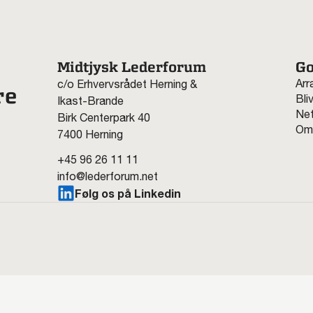
Midtjysk Lederforum
Go
Arr
c/o Erhvervsrådet Herning &
re
Bli
Ikast-Brande
Net
Birk Centerpark 40
Om
7400 Herning
+45 96 26 11 11
info@lederforum.net
Følg os på Linkedin