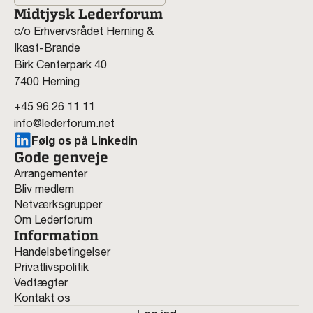
Midtjysk Lederforum
c/o Erhvervsrådet Herning &
Ikast-Brande
Birk Centerpark 40
7400 Herning
+45 96 26 11 11
info@lederforum.net
Følg os på Linkedin
Gode genveje
Arrangementer
Bliv medlem
Netværksgrupper
Om Lederforum
Information
Handelsbetingelser
Privatlivspolitik
Vedtægter
Kontakt os