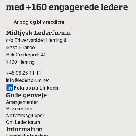
med +160 engagerede ledere
Ansøg og bliv medlem
Midtjysk Lederforum
c/o Erhvervsrådet Herning &
Ikast-Brande
Birk Centerpark 40
7400 Herning
+45 96 26 11 11
info@lederforum.net
Følg os på Linkedin
Gode genveje
Arrangementer
Bliv medlem
Netværksgrupper
Om Lederforum
Information