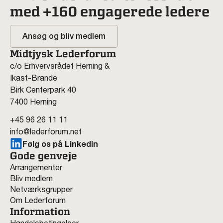
med +160 engagerede ledere
Ansøg og bliv medlem
Midtjysk Lederforum
c/o Erhvervsrådet Herning &
Ikast-Brande
Birk Centerpark 40
7400 Herning
+45 96 26 11 11
info@lederforum.net
Følg os på Linkedin
Gode genveje
Arrangementer
Bliv medlem
Netværksgrupper
Om Lederforum
Information