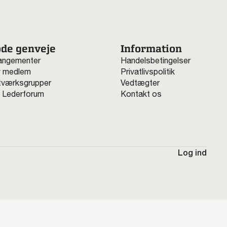
de genveje
Information
angementer
Handelsbetingelser
v medlem
Privatlivspolitik
værksgrupper
Vedtægter
 Lederforum
Kontakt os
Log ind