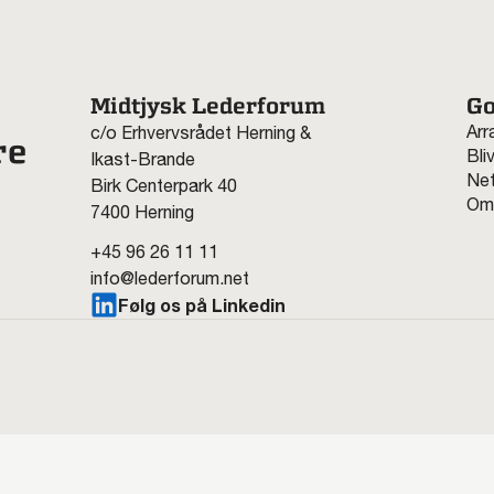
Midtjysk Lederforum
Go
Arr
c/o Erhvervsrådet Herning &
re
Bli
Ikast-Brande
Net
Birk Centerpark 40
Om
7400 Herning
+45 96 26 11 11
info@lederforum.net
Følg os på Linkedin