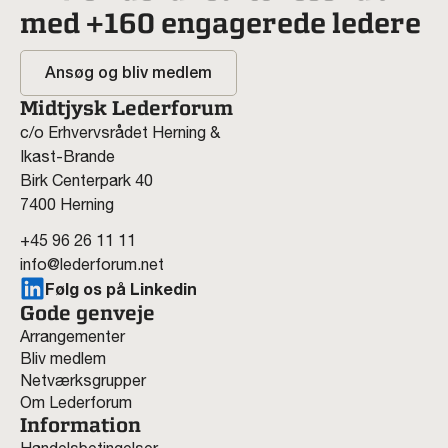
med +160 engagerede ledere
Ansøg og bliv medlem
Midtjysk Lederforum
c/o Erhvervsrådet Herning &
Ikast-Brande
Birk Centerpark 40
7400 Herning
+45 96 26 11 11
info@lederforum.net
Følg os på Linkedin
Gode genveje
Arrangementer
Bliv medlem
Netværksgrupper
Om Lederforum
Information