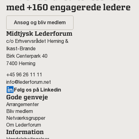
med +160 engagerede ledere
Ansøg og bliv medlem
Midtjysk Lederforum
c/o Erhvervsrådet Herning &
Ikast-Brande
Birk Centerpark 40
7400 Herning
+45 96 26 11 11
info@lederforum.net
Følg os på Linkedin
Gode genveje
Arrangementer
Bliv medlem
Netværksgrupper
Om Lederforum
Information