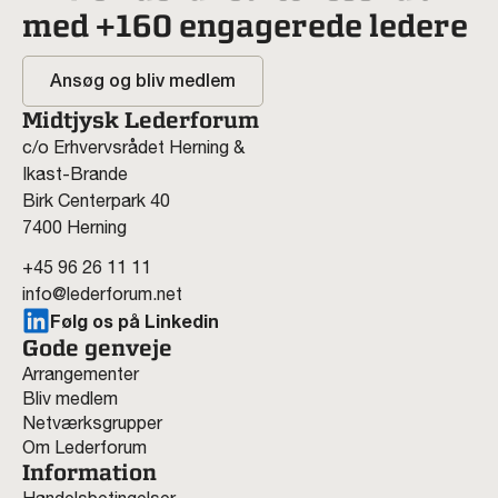
med +160 engagerede ledere
Ansøg og bliv medlem
Midtjysk Lederforum
c/o Erhvervsrådet Herning &
Ikast-Brande
Birk Centerpark 40
7400 Herning
+45 96 26 11 11
info@lederforum.net
Følg os på Linkedin
Gode genveje
Arrangementer
Bliv medlem
Netværksgrupper
Om Lederforum
Information