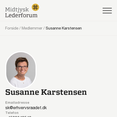
Forside
/
Medlemmer
/
Susanne Karstensen
Susanne Karstensen
Emailadresse
sk@erhvervsraadet.dk
Telefon