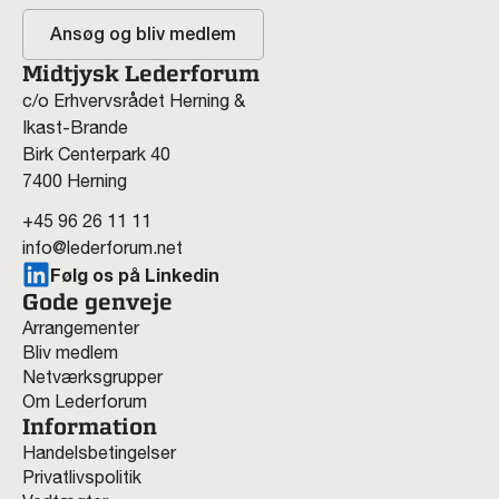
Ansøg og bliv medlem
Midtjysk Lederforum
c/o Erhvervsrådet Herning &
Ikast-Brande
Birk Centerpark 40
7400 Herning
+45 96 26 11 11
info@lederforum.net
Følg os på Linkedin
Gode genveje
Arrangementer
Bliv medlem
Netværksgrupper
Om Lederforum
Information
Handelsbetingelser
Privatlivspolitik