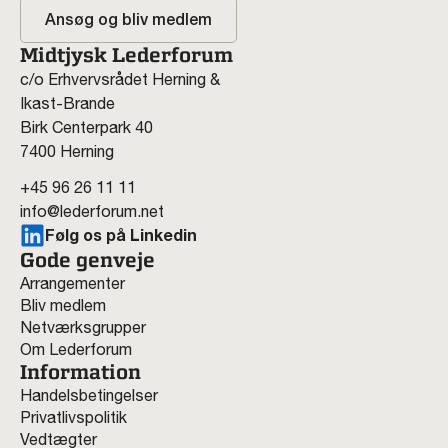
Ansøg og bliv medlem
Midtjysk Lederforum
c/o Erhvervsrådet Herning &
Ikast-Brande
Birk Centerpark 40
7400 Herning
+45 96 26 11 11
info@lederforum.net
Følg os på Linkedin
Gode genveje
Arrangementer
Bliv medlem
Netværksgrupper
Om Lederforum
Information
Handelsbetingelser
Privatlivspolitik
Vedtægter