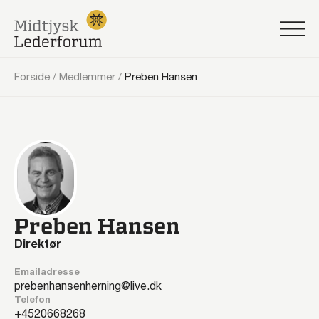
Forside
/
Medlemmer
/
Preben Hansen
Preben Hansen
Direktør
Emailadresse
prebenhansenherning@live.dk
Telefon
20668268