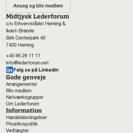
Ansøg og bliv medlem
Midtjysk Lederforum
c/o Erhvervsrådet Herning &
Ikast-Brande
Birk Centerpark 40
7400 Herning
+45 96 26 11 11
info@lederforum.net
Følg os på Linkedin
Gode genveje
Arrangementer
Bliv medlem
Netværksgrupper
Om Lederforum
Information
Handelsbetingelser
Privatlivspolitik
Vedtægter