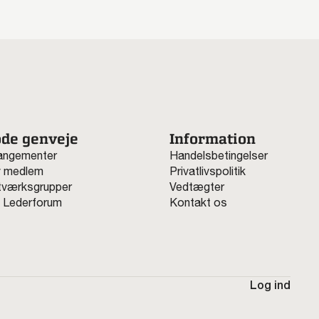
de genveje
Information
angementer
Handelsbetingelser
v medlem
Privatlivspolitik
værksgrupper
Vedtægter
 Lederforum
Kontakt os
Log ind