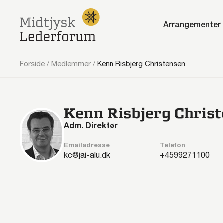
Arrangementer
Forside
/
Medlemmer
/
Kenn Risbjerg Christensen
Kenn Risbjerg Chris
Adm. Direktør
Emailadresse
Telefon
kc@jai-alu.dk
99271100