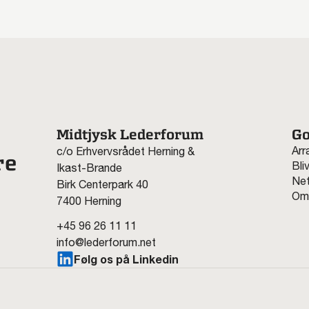
Midtjysk Lederforum
Go
Arr
c/o Erhvervsrådet Herning &
re
Bli
Ikast-Brande
Net
Birk Centerpark 40
Om
7400 Herning
+45 96 26 11 11
info@lederforum.net
Følg os på Linkedin