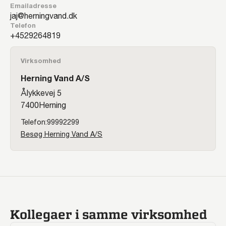
Emailadresse
jaj@herningvand.dk
Telefon
29264819
Virksomhed
Herning Vand A/S
Ålykkevej 5
7400
Herning
99992299
Besøg Herning Vand A/S
Kollegaer i samme virksomhed