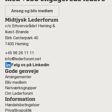
Ansøg og bliv medlem
Midtjysk Lederforum
c/o Erhvervsrådet Herning &
Ikast-Brande
Birk Centerpark 40
7400 Herning
+45 96 26 11 11
info@lederforum.net
Følg os på Linkedin
Gode genveje
Arrangementer
Bliv medlem
Netværksgrupper
Om Lederforum
Information
Handelsbetingelser
Privatlivspolitik