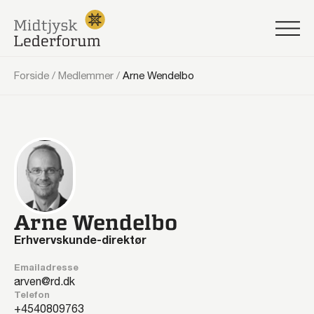
Forside
/
Medlemmer
/
Arne Wendelbo
Arne Wendelbo
Erhvervskunde-direktør
Emailadresse
arven@rd.dk
Telefon
40809763