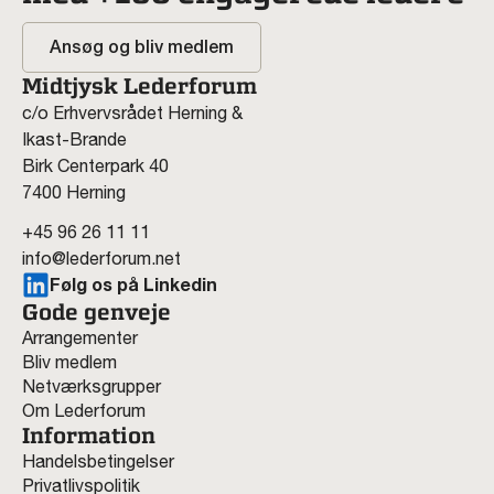
Ansøg og bliv medlem
Midtjysk Lederforum
c/o Erhvervsrådet Herning &
Ikast-Brande
Birk Centerpark 40
7400 Herning
+45 96 26 11 11
info@lederforum.net
Følg os på Linkedin
Gode genveje
Arrangementer
Bliv medlem
Netværksgrupper
Om Lederforum
Information
Handelsbetingelser
Privatlivspolitik