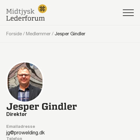
Forside
/
Medlemmer
/
Jesper Gindler
Jesper Gindler
Direktør
Emailadresse
jg@prowelding.dk
Telefon