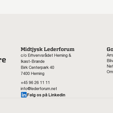
Midtjysk Lederforum
Go
Arr
c/o Erhvervsrådet Herning &
re
Bli
Ikast-Brande
Net
Birk Centerpark 40
Om
7400 Herning
+45 96 26 11 11
info@lederforum.net
Følg os på Linkedin