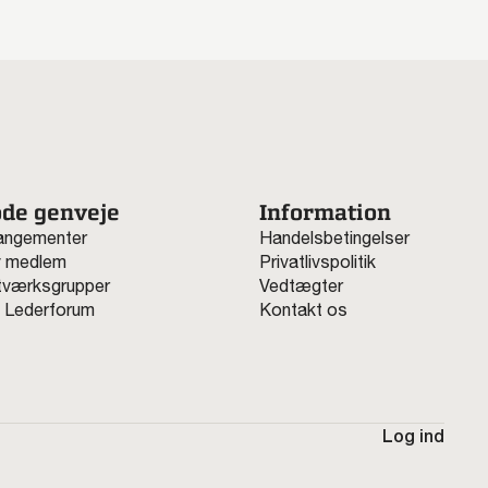
de genveje
Information
angementer
Handelsbetingelser
v medlem
Privatlivspolitik
værksgrupper
Vedtægter
 Lederforum
Kontakt os
Log ind