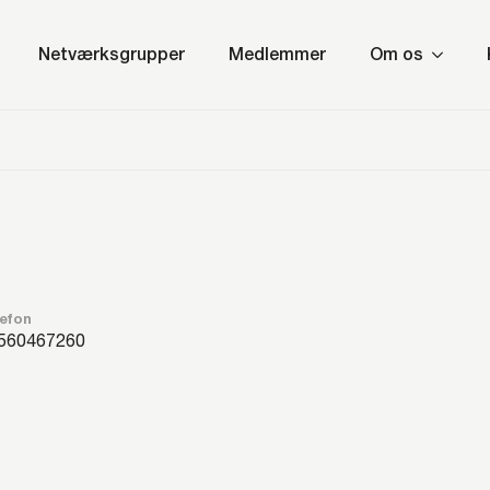
Netværksgrupper
Medlemmer
Om os
efon
60467260