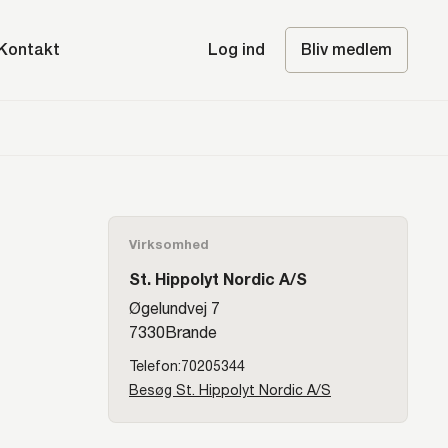
Kontakt
Log ind
Bliv medlem
Virksomhed
St. Hippolyt Nordic A/S
Øgelundvej 7
7330
Brande
70205344
Besøg St. Hippolyt Nordic A/S