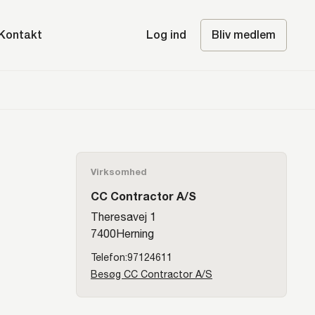
Kontakt
Log ind
Bliv medlem
Virksomhed
CC Contractor A/S
Theresavej 1
7400
Herning
97124611
Besøg CC Contractor A/S