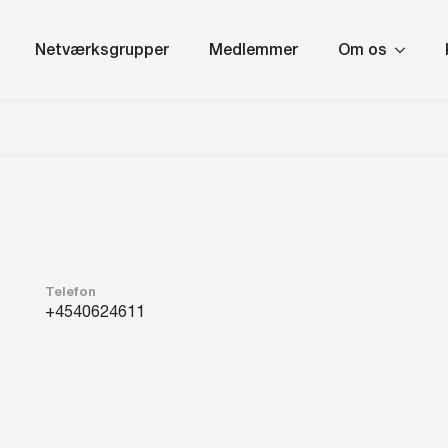
Netværksgrupper
Medlemmer
Om os
Telefon
40624611