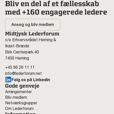
Bliv en del af et fællesskab
med +160 engagerede ledere
Ansøg og bliv medlem
Midtjysk Lederforum
c/o Erhvervsrådet Herning &
Ikast-Brande
Birk Centerpark 40
7400 Herning
+45 96 26 11 11
info@lederforum.net
Følg os på Linkedin
Gode genveje
Arrangementer
Bliv medlem
Netværksgrupper
Om Lederforum