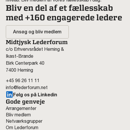
Bliv en del af et fællesskab
med +160 engagerede ledere
Ansøg og bliv medlem
Midtjysk Lederforum
c/o Erhvervsrådet Herning &
Ikast-Brande
Birk Centerpark 40
7400 Herning
+45 96 26 11 11
info@lederforum.net
Følg os på Linkedin
Gode genveje
Arrangementer
Bliv medlem
Netværksgrupper
Om Lederforum