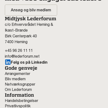
Ansøg og bliv medlem
Midtjysk Lederforum
c/o Erhvervsrådet Herning &
Ikast-Brande
Birk Centerpark 40
7400 Herning
+45 96 26 11 11
info@lederforum.net
Følg os på Linkedin
Gode genveje
Arrangementer
Bliv medlem
Netværksgrupper
Om Lederforum
Information
Handelsbetingelser
Privatlivspolitik