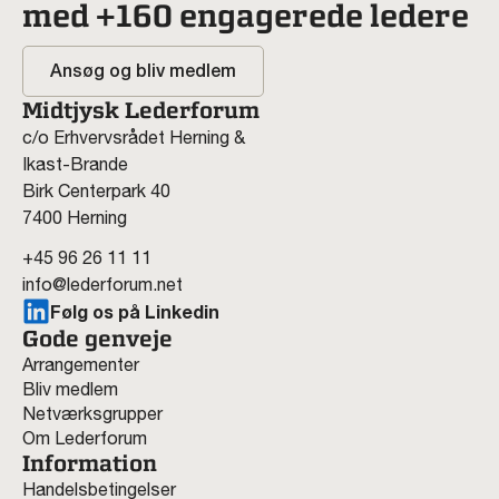
med +160 engagerede ledere
Ansøg og bliv medlem
Midtjysk Lederforum
c/o Erhvervsrådet Herning &
Ikast-Brande
Birk Centerpark 40
7400 Herning
+45 96 26 11 11
info@lederforum.net
Følg os på Linkedin
Gode genveje
Arrangementer
Bliv medlem
Netværksgrupper
Om Lederforum
Information
Handelsbetingelser