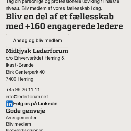
Tag din personlige og professionelle udvikling til næste
niveau. Bliv medlem af vores fællesskab i dag.
Bliv en del af et fællesskab
med +160 engagerede ledere
Ansøg og bliv medlem
Midtjysk Lederforum
c/o Erhvervsrådet Herning &
Ikast-Brande
Birk Centerpark 40
7400 Herning
+45 96 26 11 11
info@lederforum.net
Følg os på Linkedin
Gode genveje
Arrangementer
Bliv medlem
Netværksgrupper