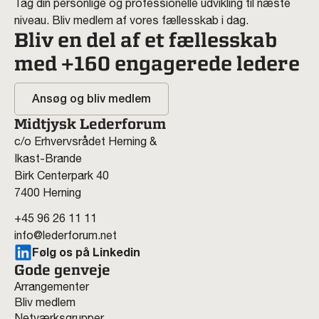
Tag din personlige og professionelle udvikling til næste
niveau. Bliv medlem af vores fællesskab i dag.
Bliv en del af et fællesskab
med +160 engagerede ledere
Ansøg og bliv medlem
Midtjysk Lederforum
c/o Erhvervsrådet Herning &
Ikast-Brande
Birk Centerpark 40
7400 Herning
+45 96 26 11 11
info@lederforum.net
Følg os på Linkedin
Gode genveje
Arrangementer
Bliv medlem
Netværksgrupper