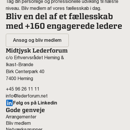
Tag din personlige og professionelle udvikling til næste
niveau. Bliv medlem af vores fællesskab i dag.
Bliv en del af et fællesskab
med +160 engagerede ledere
Ansøg og bliv medlem
Midtjysk Lederforum
c/o Erhvervsrådet Herning &
Ikast-Brande
Birk Centerpark 40
7400 Herning
+45 96 26 11 11
info@lederforum.net
Følg os på Linkedin
Gode genveje
Arrangementer
Bliv medlem
Netværksgrupper